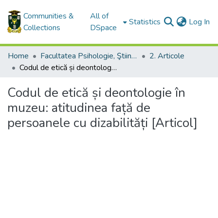
Communities &
All of
(c
Statistics
Log In
Collections
DSpace
Home
Facultatea Psihologie, Ştiinţe ale Educaţiei, Sociologie şi Asistenţă Socială / Faculty of Psychology, Educational Sciences, Sociology and Social Work
2. Articole
Codul de etică și deontologie în muzeu: atitudinea față de persoanele cu dizabilități [Articol]
Codul de etică și deontologie în
muzeu: atitudinea față de
persoanele cu dizabilități [Articol]