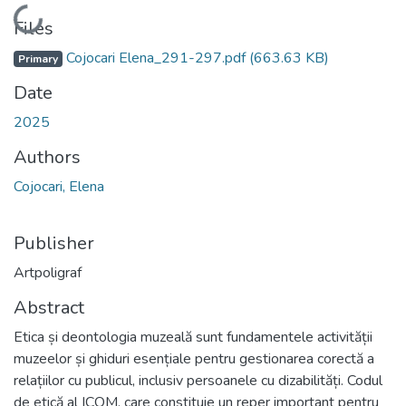
Loading...
Files
Cojocari Elena_291-297.pdf
(663.63 KB)
Primary
Date
2025
Authors
Cojocari, Elena
Publisher
Artpoligraf
Abstract
Etica și deontologia muzeală sunt fundamentele activității
muzeelor și ghiduri esențiale pentru gestionarea corectă a
relațiilor cu publicul, inclusiv persoanele cu dizabilități. Codul
de etică al ICOM, care constituie un reper important pentru