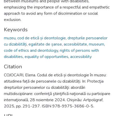
between museums and people with disabilities,
emphasizing the importance of a respectful and empathetic
approach to avoid any form of discrimination or social
exclusion.
Keywords
muzeu
,
cod de etică și deontologie
,
drepturile persoanelor
cu dizabilități
,
egalitate de șanse
,
accesibilitate
,
museum
,
code of ethics and deontology
,
rights of persons with
disabilities
,
equality of opportunities
,
accessibility
Citation
COJOCARI, Elena. Codul de etică și deontologie în muzeu:
atitudinea față de persoanele cu dizabilități. In: Protecţia
drepturilor persoanelor cu dizabilităţi: abordări
multidisciplinare: conferinţă ştiinţifică naţională cu participare
internaţională, 28 noiembrie 2024. Chișinău: Artpoligraf,
2025, pp. 291-297. ISBN 978-9975-3686-0-5.